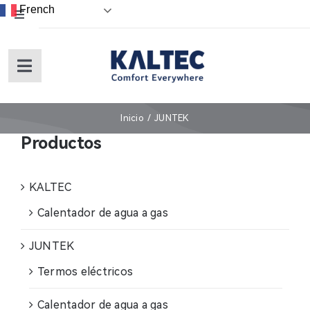
Skip
French
Toggle
to
Navigation
content
English
Toggle
Navigation
Español
Inicio
Inicio
JUNTEK
Productos
Sobre nosotros
KALTEC
Productos
Calentador de agua a gas
Servicios (under revision)
JUNTEK
Termos eléctricos
Garantía
Calentador de agua a gas