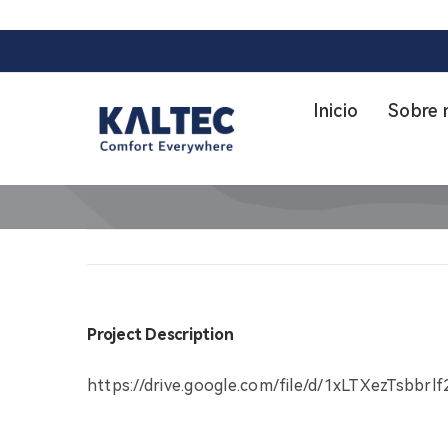
Skip
to
content
Inicio
Sobre 
Project Description
https://drive.google.com/file/d/1xLTXezTsbbr