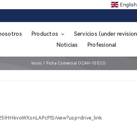
English
nosotros
Productos
Servicios (under revision
Noticias
Profesional
Inicio
Ficha Comercial OCAH-10 ECO
lf25lHHkvoWXsnLAPcPlS/view?usp=drive_link