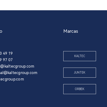
o
Marcas
03 49 19
KALTEC
39 97 07
ia@kaltecgroup.com
nal@kaltecgroup.com
JUNTEK
tecgroup.com
ORBEK