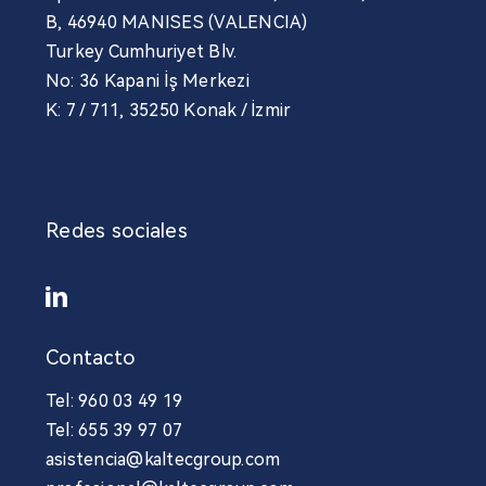
B, 46940 MANISES (VALENCIA)
Contacto
Turkey Cumhuriyet Blv.
No: 36 Kapani İş Merkezi
Noticias
K: 7 / 711, 35250 Konak / İzmir
Profesional
Redes sociales
Contacto
Tel: 960 03 49 19
Tel: 655 39 97 07
asistencia@kaltecgroup.com