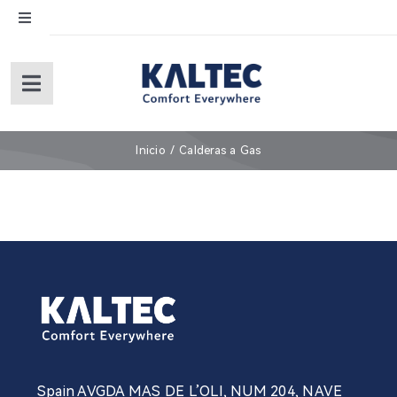
Skip
Toggle
to
Navigation
content
English
Toggle
Navigation
Español
Inicio
Inicio
Calderas a Gas
Sobre nosotros
Productos
Servicios (under revision)
Garantía
Spain AVGDA MAS DE L’OLI, NUM 204, NAVE