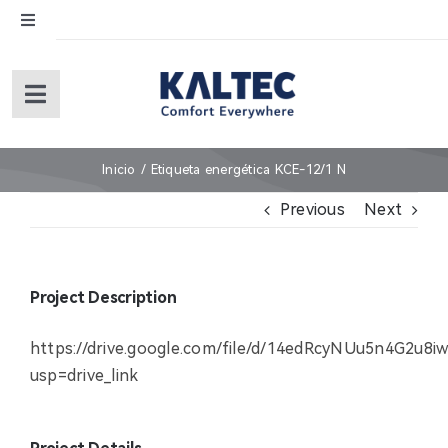
Skip
Toggle
to
Navigation
content
English
Toggle
Navigation
Español
Inicio
Inicio
Etiqueta energética KCE-12/1 N
Previous
Next
Sobre nosotros
Productos
Project Description
Servicios (under revision)
https://drive.google.com/file/d/14edRcyNUu5n4G2u8
usp=drive_link
Garantía