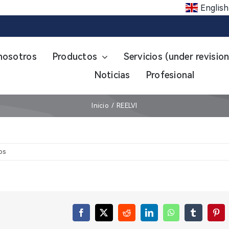
English
nosotros
Productos
Servicios (under revision
Noticias
Profesional
Inicio
REELVI
en
os
REELVI
Facebook
X
Reddit
LinkedIn
WhatsApp
Tumblr
Pint