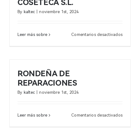
COSETECA S.L.
By
kaltec
|
noviembre 1st, 2024
en
Leer más sobre
Comentarios desactivados
COSETE
S.L.
RONDEÑA DE
REPARACIONES
By
kaltec
|
noviembre 1st, 2024
en
Leer más sobre
Comentarios desactivados
RONDEÑ
DE
REPARAC