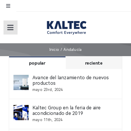
Skip
Toggle
to
Navigation
content
English
Toggle
Navigation
Español
Inicio
Inicio
Andalucía
Sobre nosotros
popular
reciente
Avance del lanzamiento de nuevos
Productos
productos
mayo 23rd, 2024
Servicios (under revision)
Kaltec Group en la feria de aire
acondicionado de 2019
mayo 11th, 2024
Garantía