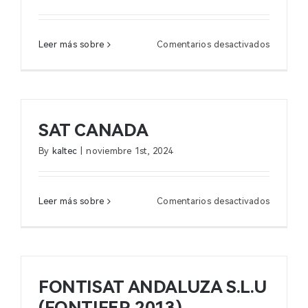
en
Leer más sobre
Comentarios desactivados
EQUIPAM
RAMOS
SAT CANADA
By
kaltec
|
noviembre 1st, 2024
en
Leer más sobre
Comentarios desactivados
SAT
CANADA
FONTISAT ANDALUZA S.L.U
(FONTIFER 2013)