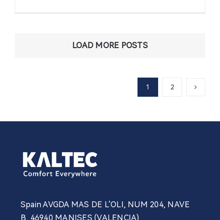
TODO
BAÑO
ALPUJARR
LOAD MORE POSTS
1
2
Spain AVGDA MAS DE L’OLI, NUM 204, NAVE
B, 46940 MANISES (VALENCIA)