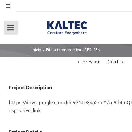
Skip
Toggle
to
Navigation
content
English
Toggle
Navigation
Español
Inicio
Inicio
Etiqueta energética JCER-13N
Previous
Next
Sobre nosotros
Productos
Project Description
Servicios (under revision)
https://drive.google.com/file/d/1JD34a2nqY7nPCh0
usp=drive_link
Garantía